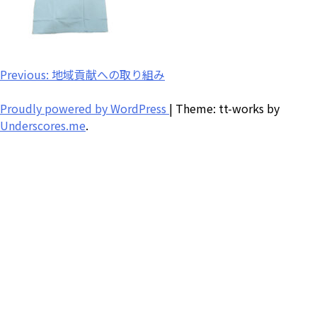
投
Previous:
地域貢献への取り組み
稿
Proudly powered by WordPress
|
Theme: tt-works by
ナ
Underscores.me
.
ビ
ゲ
ー
シ
ョ
ン