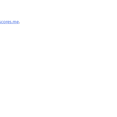
scores.me
.