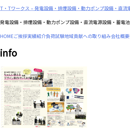
Skip
T・Tワークス – 発電設備・排煙設備・動力ポンプ設備・直
to
content
発電設備・排煙設備・動力ポンプ設備・直流電源設備・蓄電池
HOME
ご挨拶
実績紹介
負荷試験
地域貢献への取り組み
会社概要
info