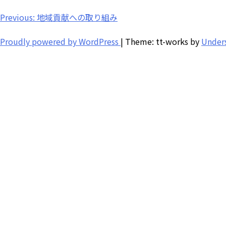
投
Previous:
地域貢献への取り組み
稿
Proudly powered by WordPress
|
Theme: tt-works by
Under
ナ
ビ
ゲ
ー
シ
ョ
ン