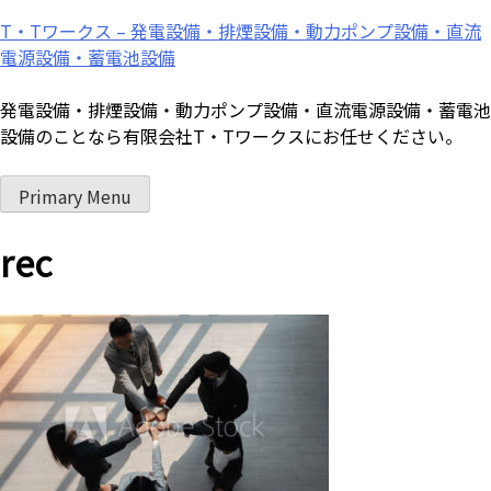
Skip
T・Tワークス – 発電設備・排煙設備・動力ポンプ設備・直流
to
電源設備・蓄電池設備
content
発電設備・排煙設備・動力ポンプ設備・直流電源設備・蓄電池
設備のことなら有限会社T・Tワークスにお任せください。
Primary Menu
rec