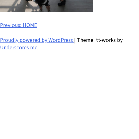
投
Previous:
HOME
稿
Proudly powered by WordPress
|
Theme: tt-works by
ナ
Underscores.me
.
ビ
ゲ
ー
シ
ョ
ン